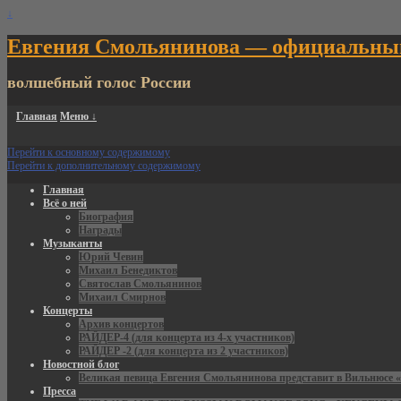
↓
Евгения Смольянинова — официальны
волшебный голос России
Главная
Меню ↓
Перейти к основному содержимому
Перейти к дополнительному содержимому
Главная
Всё о ней
Биография
Награды
Музыканты
Юрий Чевин
Михаил Бенедиктов
Святослав Смольянинов
Михаил Смирнов
Концерты
Архив концертов
РАЙДЕР-4 (для концерта из 4-х участников)
РАЙДЕР -2 (для концерта из 2 участников)
Новостной блог
Великая певица Евгения Смольянинова представит в Вильнюсе «
Пресса