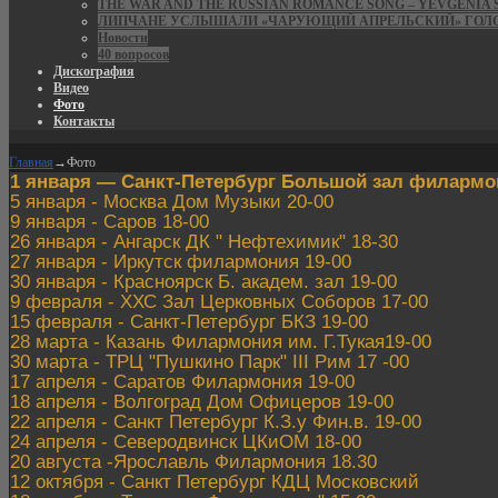
THE WAR AND THE RUSSIAN ROMANCE SONG – YEVGENIA S
ЛИПЧАНЕ УСЛЫШАЛИ «ЧАРУЮЩИЙ АПРЕЛЬСКИЙ» ГОЛ
Новости
40 вопросов
Дискография
Видео
Фото
Контакты
Главная
→
Фото
1 января — Санкт-Петербург Большой зал филармон
5 января - Москва Дом Музыки 20-00
9 января - Саров 18-00
26 января - Ангарск ДК " Нефтехимик" 18-30
27 января - Иркутск филармония 19-00
30 января - Красноярск Б. академ. зал 19-00
9 февраля - ХХС Зал Церковных Соборов 17-00
15 февраля - Санкт-Петербург БКЗ 19-00
28 марта - Казань Филармония им. Г.Тукая19-00
30 марта - ТРЦ "Пушкино Парк" III Рим 17 -00
17 апреля - Саратов Филармония 19-00
18 апреля - Волгоград Дом Офицеров 19-00
22 апреля - Санкт Петербург К.З.у Фин.в. 19-00
24 апреля - Северодвинск ЦКиОМ 18-00
20 августа -Ярославль Филармония 18.30
12 октября - Санкт Петербург КДЦ Московский