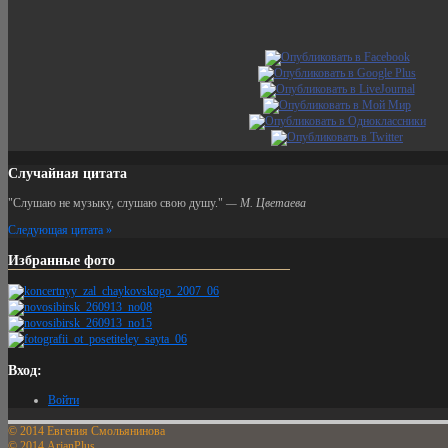
Случайная цитата
Слушаю не музыку, слушаю свою душу.
—
М. Цветаева
Следующая цитата »
Избранные фото
Вход:
Войти
© 2014 Евгения Смольянинова
© 2014 ArjanPlus